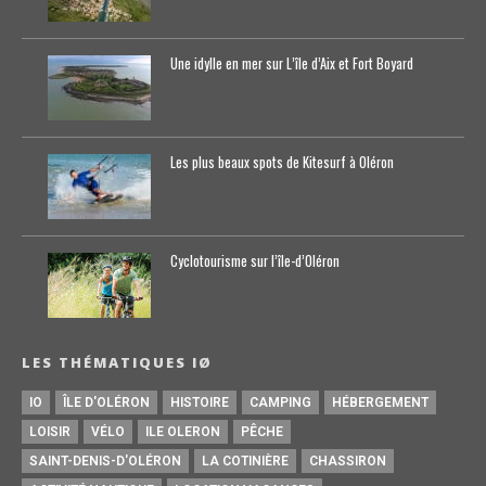
Une idylle en mer sur L’île d’Aix et Fort Boyard
Les plus beaux spots de Kitesurf à Oléron
Cyclotourisme sur l’île-d’0léron
LES THÉMATIQUES IØ
IO
ÎLE D'OLÉRON
HISTOIRE
CAMPING
HÉBERGEMENT
LOISIR
VÉLO
ILE OLERON
PÊCHE
SAINT-DENIS-D'OLÉRON
LA COTINIÈRE
CHASSIRON