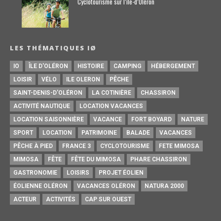
Cyclotourisme sur l’île-d’0léron
LES THÉMATIQUES IØ
IO
ÎLE D'OLÉRON
HISTOIRE
CAMPING
HÉBERGEMENT
LOISIR
VÉLO
ILE OLERON
PÊCHE
SAINT-DENIS-D'OLÉRON
LA COTINIÈRE
CHASSIRON
ACTIVITÉ NAUTIQUE
LOCATION VACANCES
LOCATION SAISONNIÈRE
VACANCE
FORT BOYARD
NATURE
SPORT
LOCATION
PATRIMOINE
BALADE
VACANCES
PÊCHE À PIED
FRANCE 3
CYCLOTOURISME
FETE MIMOSA
MIMOSA
FÊTE
FÊTE DU MIMOSA
PHARE CHASSIRON
GASTRONOMIE
LOISIRS
PROJET ÉOLIEN
ÉOLIENNE OLÉRON
VACANCES OLÉRON
NATURA 2000
ACTEUR
ACTIVITÉS
CAP SUR OUEST