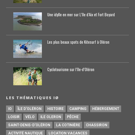
Une idylle en mer sur L’île d’Aix et Fort Boyard
Les plus beaux spots de Kitesurf à Oléron
Cyclotourisme sur l’île-d’0léron
LES THÉMATIQUES IØ
IO
ÎLE D'OLÉRON
HISTOIRE
CAMPING
HÉBERGEMENT
LOISIR
VÉLO
ILE OLERON
PÊCHE
SAINT-DENIS-D'OLÉRON
LA COTINIÈRE
CHASSIRON
ACTIVITÉ NAUTIQUE
LOCATION VACANCES