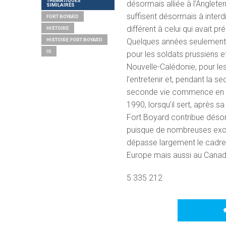
THÉMATIQUES
désormais alliée à l’Angleterr
SIMILAIRES
suffisent désormais à interdi
FORT BOYARD
différent à celui qui avait pr
HISTOIRE
Quelques années seulement a
HISTOIRE FORT BOYARD
IO
pour les soldats prussiens et
Nouvelle-Calédonie, pour les
l’entretenir et, pendant la 
seconde vie commence en 19
1990, lorsqu’il sert, après 
Fort Boyard contribue désorm
puisque de nombreuses excur
dépasse largement le cadre 
Europe mais aussi au Canad
5 335 212