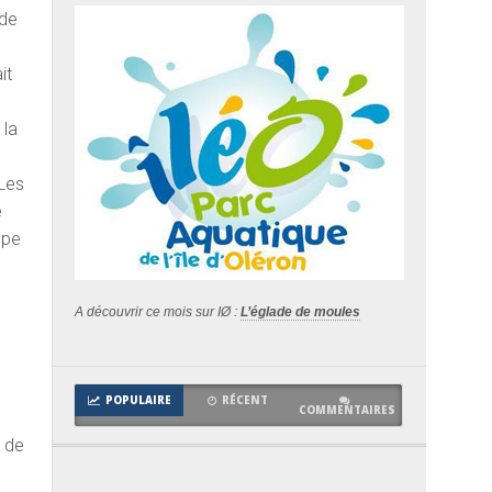
 de
it
 la
 Les
e
ppe
A découvrir ce mois sur IØ :
L’églade de moules
POPULAIRE
RÉCENT
COMMENTAIRES
t de