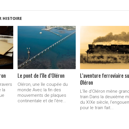
 HISTOIRE
LIRE LA
LIRE LA
SUITE...
SUITE...
éron
Le pont de l’île d’Oléron
L’aventure ferroviaire s
Øléron
travers
Oléron, une île coupée du
 la
monde Avec la fin des
L’île d’Oléron mène gran
que
mouvements de plaques
train Dans la deuxième m
continentale et de l’ère...
du XIXe siècle, l’engoue
pour le train fait...