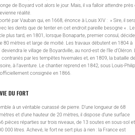
longe de Boyard voit alors le jour. Mais, il va falloir attendre près
evienne réalité.
orté par Vauban qui, en 1668, énonce à Louis XIV : » Sire, il sera
 avec les dents que de tenter en cet endroit pareille besogne « . Le
ècle plus tard, en 1801, lorsque Bonaparte, premier consul, décide
de 80 mètres et large de moitié. Les travaux débutent en 1804 à
deviendra le village de Boyardville, au nord-est de l’île d’Oléron.
contrariés par les tempêtes hivernales et, en 1809, la bataille d
visoire, à l’aventure. Le chantier reprend en 1842, sous Louis-Phili
st officiellement consignée en 1866.
 VIE DU FORT
mble à un véritable cuirassé de pierre. D’une longueur de 68
mètres et d’une hauteur de 20 mètres, il dispose d’une surface
pièces réparties sur trois niveaux, de 13 soutes en sous-sol e
 000 litres. Achevé, le fort ne sert plus à rien : la France est