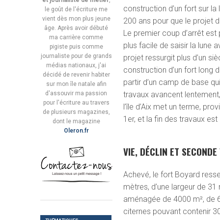
et journaliste de métier
,
construction d’un fort sur la 
le goût de l'écriture me
vient dès mon plus jeune
200 ans pour que le projet d
âge. Après avoir débuté
Le premier coup d’arrêt est p
ma carrière comme
plus facile de saisir la lune
pigiste puis comme
journaliste pour de grands
projet ressurgit plus d’un si
médias nationaux, j'ai
construction d’un fort long 
décidé de revenir habiter
partir d’un camp de base qui 
sur mon île natale afin
d'assouvir ma passion
travaux avancent lentement, 
pour l'écriture au travers
l’île d’Aix met un terme, pro
de plusieurs magazines,
1
er
, et la fin des travaux e
dont le magazine
Oleron.fr
VIE, DÉCLIN ET SECONDE
Achevé, le fort Boyard resse
mètres, d’une largeur de 31 
aménagée de 4000 m², de 66 
citernes pouvant contenir 300