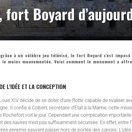
, fort Boyard d’aujourd
râce à un célèbre jeu télévisé, le fort Boyard s'est imposé
ur le moins mouvementée. Voici comment le monument a affr
DE L'IDÉE ET LA CONCEPTION
ouis XIV décide de se doter d’une flotte capable de rivaliser av
gne. Il confie à Colbert, secrétaire d’État à la Marine, cette miss
 de Rochefort voit le jour. Cependant une complication importante
t des navires n’est pas suffisamment sécurisée. En effet, entre l’
 navires ennemis peuvent passer hors de portée des canons. L’idée