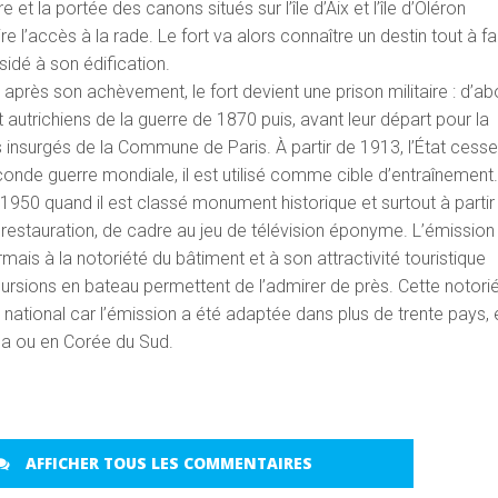
e et la portée des canons situés sur l’île d’Aix et l’île d’Oléron
re l’accès à la rade. Le fort va alors connaître un destin tout à fa
ésidé à son édification.
près son achèvement, le fort devient une prison militaire : d’ab
 autrichiens de la guerre de 1870 puis, avant leur départ pour la
 insurgés de la Commune de Paris. À partir de 1913, l’État cess
seconde guerre mondiale, il est utilisé comme cible d’entraînement
50 quand il est classé monument historique et surtout à partir
sa restauration, de cadre au jeu de télévision éponyme. L’émission
ais à la notoriété du bâtiment et à son attractivité touristique
sions en bateau permettent de l’admirer de près. Cette notori
national car l’émission a été adaptée dans plus de trente pays, 
a ou en Corée du Sud.
AFFICHER TOUS LES COMMENTAIRES