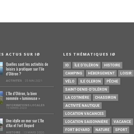
ES ACTUS SUR IØ
LES THÉMATIQUES IØ
Quelles sont les activités de
IO
ÎLE D'OLÉRON
HISTOIRE
loisirs à pratiquer sur l’ile
d’Oléron ?
CAMPING
HÉBERGEMENT
LOISIR
ACTIVITÉS
25 MAI 2021
VÉLO
ILE OLERON
PÊCHE
SAINT-DENIS-D'OLÉRON
L’île d’Oléron, la bien
nommée « lumineuse »
LA COTINIÈRE
CHASSIRON
INFORMATIONS LOCALES
ACTIVITÉ NAUTIQUE
13 MARS 2020
LOCATION VACANCES
Une idylle en mer sur L’île
LOCATION SAISONNIÈRE
VACANCE
d’Aix et Fort Boyard
FORT BOYARD
NATURE
SPORT
HISTOIRE
13 MARS 2020