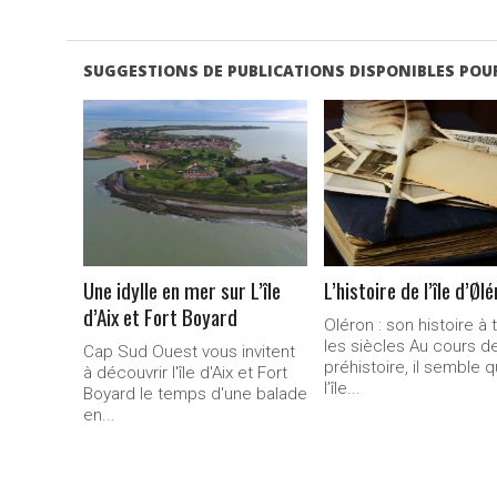
SUGGESTIONS DE PUBLICATIONS DISPONIBLES POUR
LIRE LA
LIRE LA
SUITE...
SUITE...
Une idylle en mer sur L’île
L’histoire de l’île d’Øl
d’Aix et Fort Boyard
Oléron : son histoire à 
les siècles Au cours de
Cap Sud Ouest vous invitent
préhistoire, il semble 
à découvrir l'île d'Aix et Fort
l’île...
Boyard le temps d'une balade
en...