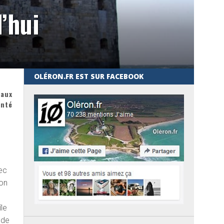
’hui
OLÉRON.FR EST SUR FACEBOOK
 aux
onté
ec
ion
île
 de