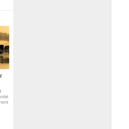
ur
d
oitié
ment