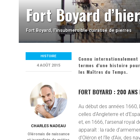
Fort Boyard d’hier
Fort Boyard, l'insubmersible cuirassé de pierres
HISTOIRE
Connu internationalement g
termes d'une histoire po
4 AOÛT 2015
les Maîtres du Temps.
FORT BOYARD : 200 ANS 
Au début des années 1660, L
celles d’Angleterre et d’Espa
et, en 1666, l’arsenal royal
CHARLES NADEAU
apparaît : la rade d’armemen
Oléronais de naissance
d’Oléron et l’île d’Aix, des