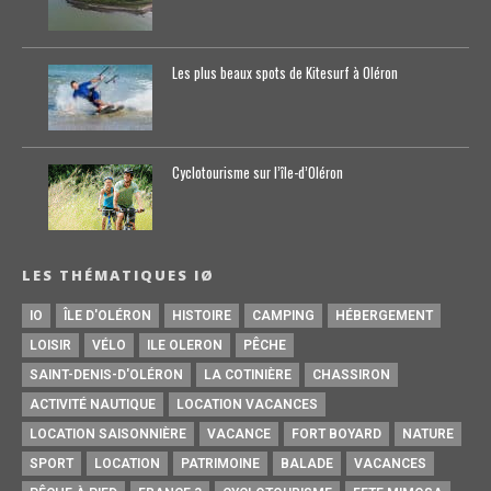
Les plus beaux spots de Kitesurf à Oléron
Cyclotourisme sur l’île-d’0léron
LES THÉMATIQUES IØ
IO
ÎLE D'OLÉRON
HISTOIRE
CAMPING
HÉBERGEMENT
LOISIR
VÉLO
ILE OLERON
PÊCHE
SAINT-DENIS-D'OLÉRON
LA COTINIÈRE
CHASSIRON
ACTIVITÉ NAUTIQUE
LOCATION VACANCES
LOCATION SAISONNIÈRE
VACANCE
FORT BOYARD
NATURE
SPORT
LOCATION
PATRIMOINE
BALADE
VACANCES