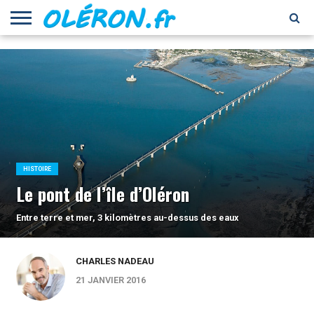
LOISIRS
CULTURE
PATRIMOINE
ECONOMIE
ENVIRONNEMENT
ECOLOGIE
NATURE
GASTRONOMIE
RECETTES
VINS ET
HISTOIRE
IMMOBILIER
INSOLITE
ACTIVITÉS
NAUTISME
PEOPLE
SANTÉ
BIEN-
SHOPPING
SPORTS
TOURISME
VISITE
CULTUREL
DE
SPIRITUEUX
ÊTRE
FORT
CUISINE
BOYARD
HISTOIRE
Le pont de l’île d’Oléron
Entre terre et mer, 3 kilomètres au-dessus des eaux
CHARLES NADEAU
21 JANVIER 2016