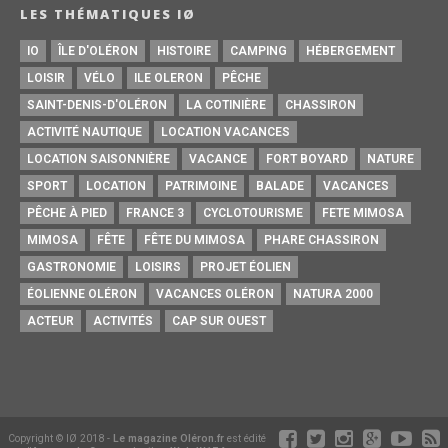
LES THÉMATIQUES IØ
IO
ÎLE D'OLÉRON
HISTOIRE
CAMPING
HÉBERGEMENT
LOISIR
VÉLO
ILE OLERON
PÊCHE
SAINT-DENIS-D'OLÉRON
LA COTINIÈRE
CHASSIRON
ACTIVITÉ NAUTIQUE
LOCATION VACANCES
LOCATION SAISONNIÈRE
VACANCE
FORT BOYARD
NATURE
SPORT
LOCATION
PATRIMOINE
BALADE
VACANCES
PÊCHE À PIED
FRANCE 3
CYCLOTOURISME
FETE MIMOSA
MIMOSA
FÊTE
FÊTE DU MIMOSA
PHARE CHASSIRON
GASTRONOMIE
LOISIRS
PROJET ÉOLIEN
ÉOLIENNE OLÉRON
VACANCES OLÉRON
NATURA 2000
ACTEUR
ACTIVITÉS
CAP SUR OUEST
Copyright © IØ 2018 -
Le magazine Oléron.fr
est édité