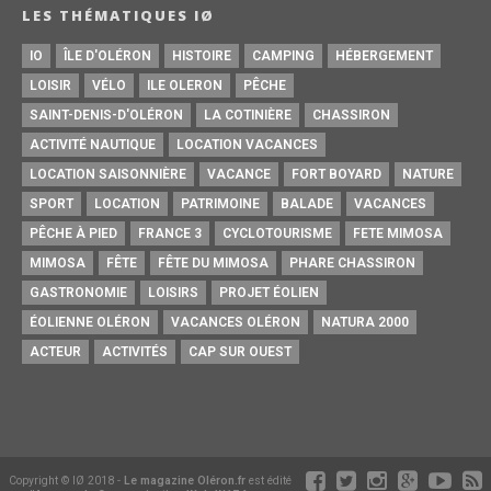
LES THÉMATIQUES IØ
IO
ÎLE D'OLÉRON
HISTOIRE
CAMPING
HÉBERGEMENT
LOISIR
VÉLO
ILE OLERON
PÊCHE
SAINT-DENIS-D'OLÉRON
LA COTINIÈRE
CHASSIRON
ACTIVITÉ NAUTIQUE
LOCATION VACANCES
LOCATION SAISONNIÈRE
VACANCE
FORT BOYARD
NATURE
SPORT
LOCATION
PATRIMOINE
BALADE
VACANCES
PÊCHE À PIED
FRANCE 3
CYCLOTOURISME
FETE MIMOSA
MIMOSA
FÊTE
FÊTE DU MIMOSA
PHARE CHASSIRON
GASTRONOMIE
LOISIRS
PROJET ÉOLIEN
ÉOLIENNE OLÉRON
VACANCES OLÉRON
NATURA 2000
ACTEUR
ACTIVITÉS
CAP SUR OUEST
Copyright © IØ 2018 -
Le magazine Oléron.fr
est édité