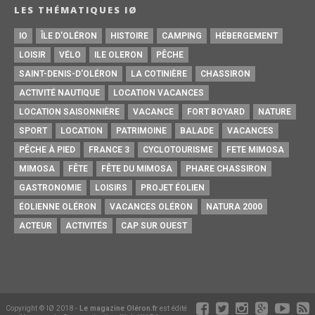
LES THÉMATIQUES IØ
IO
ÎLE D'OLÉRON
HISTOIRE
CAMPING
HÉBERGEMENT
LOISIR
VÉLO
ILE OLERON
PÊCHE
SAINT-DENIS-D'OLÉRON
LA COTINIÈRE
CHASSIRON
ACTIVITÉ NAUTIQUE
LOCATION VACANCES
LOCATION SAISONNIÈRE
VACANCE
FORT BOYARD
NATURE
SPORT
LOCATION
PATRIMOINE
BALADE
VACANCES
PÊCHE À PIED
FRANCE 3
CYCLOTOURISME
FETE MIMOSA
MIMOSA
FÊTE
FÊTE DU MIMOSA
PHARE CHASSIRON
GASTRONOMIE
LOISIRS
PROJET ÉOLIEN
ÉOLIENNE OLÉRON
VACANCES OLÉRON
NATURA 2000
ACTEUR
ACTIVITÉS
CAP SUR OUEST
Copyright © IØ 2018 -
Le magazine Oléron.fr
est édité