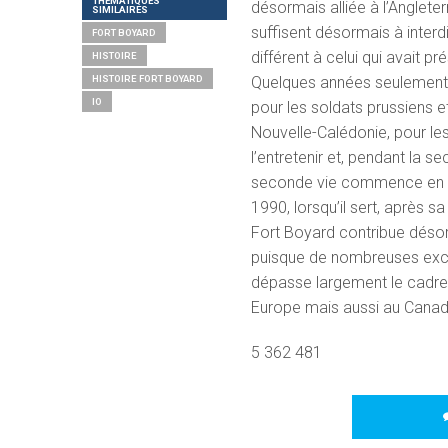
THÉMATIQUES
désormais alliée à l’Angleterr
SIMILAIRES
suffisent désormais à interdi
FORT BOYARD
différent à celui qui avait pr
HISTOIRE
Quelques années seulement a
HISTOIRE FORT BOYARD
IO
pour les soldats prussiens et
Nouvelle-Calédonie, pour les
l’entretenir et, pendant la 
seconde vie commence en 19
1990, lorsqu’il sert, après 
Fort Boyard contribue désorm
puisque de nombreuses excur
dépasse largement le cadre 
Europe mais aussi au Canad
5 362 481