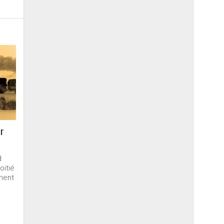
ur
d
oitié
ment