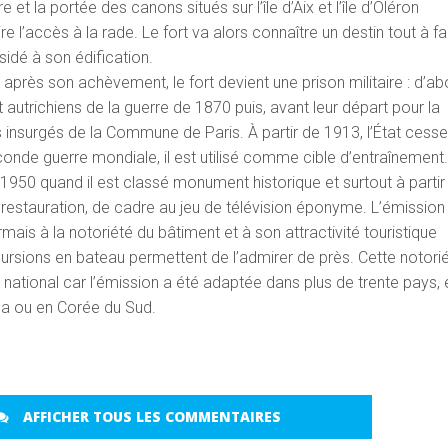
e et la portée des canons situés sur l’île d’Aix et l’île d’Oléron
re l’accès à la rade. Le fort va alors connaître un destin tout à fa
ésidé à son édification.
près son achèvement, le fort devient une prison militaire : d’ab
 autrichiens de la guerre de 1870 puis, avant leur départ pour la
 insurgés de la Commune de Paris. À partir de 1913, l’État cess
seconde guerre mondiale, il est utilisé comme cible d’entraînement
50 quand il est classé monument historique et surtout à partir
sa restauration, de cadre au jeu de télévision éponyme. L’émission
ais à la notoriété du bâtiment et à son attractivité touristique
sions en bateau permettent de l’admirer de près. Cette notori
national car l’émission a été adaptée dans plus de trente pays, 
a ou en Corée du Sud.
AFFICHER TOUS LES COMMENTAIRES