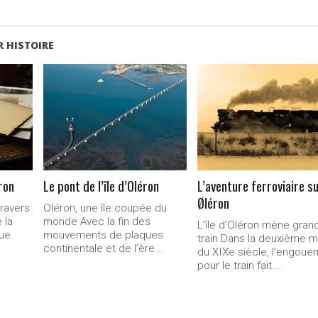
 HISTOIRE
LIRE LA
LIRE LA
SUITE...
SUITE...
éron
Le pont de l’île d’Oléron
L’aventure ferroviaire s
Øléron
travers
Oléron, une île coupée du
 la
monde Avec la fin des
L’île d’Oléron mène gran
que
mouvements de plaques
train Dans la deuxième m
continentale et de l’ère...
du XIXe siècle, l’engoue
pour le train fait...