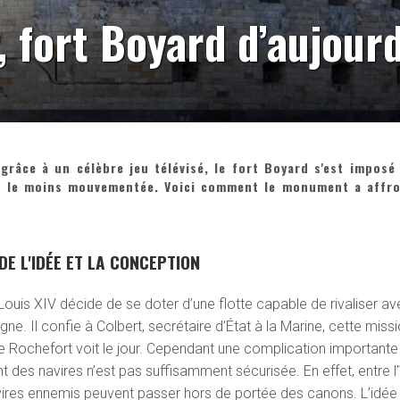
, fort Boyard d’aujourd
râce à un célèbre jeu télévisé, le fort Boyard s'est imposé
ur le moins mouvementée. Voici comment le monument a affr
DE L'IDÉE ET LA CONCEPTION
ouis XIV décide de se doter d’une flotte capable de rivaliser av
gne. Il confie à Colbert, secrétaire d’État à la Marine, cette miss
 de Rochefort voit le jour. Cependant une complication importante
t des navires n’est pas suffisamment sécurisée. En effet, entre l’
 navires ennemis peuvent passer hors de portée des canons. L’idée