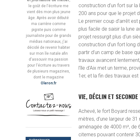
et journaliste de métier
,
construction d’un fort sur la 
le goût de l'écriture me
vient dès mon plus jeune
200 ans pour que le projet d
âge. Après avoir débuté
Le premier coup d’arrêt est p
ma carrière comme
plus facile de saisir la lune
pigiste puis comme
journaliste pour de grands
projet ressurgit plus d’un si
médias nationaux, j'ai
construction d’un fort long 
décidé de revenir habiter
partir d’un camp de base qui 
sur mon île natale afin
d'assouvir ma passion
travaux avancent lentement, 
pour l'écriture au travers
l’île d’Aix met un terme, pro
de plusieurs magazines,
1
er
, et la fin des travaux e
dont le magazine
Oleron.fr
VIE, DÉCLIN ET SECONDE
Achevé, le fort Boyard resse
mètres, d’une largeur de 31 
aménagée de 4000 m², de 66 
citernes pouvant contenir 300