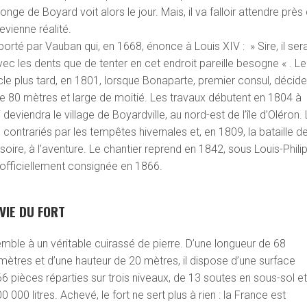
longe de Boyard voit alors le jour. Mais, il va falloir attendre près
evienne réalité.
orté par Vauban qui, en 1668, énonce à Louis XIV : » Sire, il sera
 avec les dents que de tenter en cet endroit pareille besogne « . Le
ècle plus tard, en 1801, lorsque Bonaparte, premier consul, décide
de 80 mètres et large de moitié. Les travaux débutent en 1804 à
deviendra le village de Boyardville, au nord-est de l’île d’Oléron.
contrariés par les tempêtes hivernales et, en 1809, la bataille d
visoire, à l’aventure. Le chantier reprend en 1842, sous Louis-Phili
st officiellement consignée en 1866.
 VIE DU FORT
mble à un véritable cuirassé de pierre. D’une longueur de 68
mètres et d’une hauteur de 20 mètres, il dispose d’une surface
pièces réparties sur trois niveaux, de 13 soutes en sous-sol e
 000 litres. Achevé, le fort ne sert plus à rien : la France est