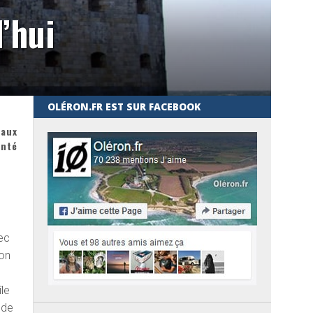
’hui
OLÉRON.FR EST SUR FACEBOOK
 aux
onté
ec
ion
île
 de