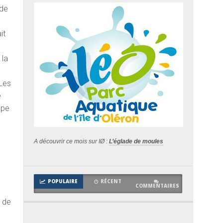
 de
it
 la
 Les
e
ppe
A découvrir ce mois sur IØ :
L’églade de moules
POPULAIRE
RÉCENT
COMMENTAIRES
t de