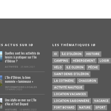
ES ACTUS SUR IØ
LES THÉMATIQUES IØ
Quelles sont les activités de
IO
ÎLE D'OLÉRON
HISTOIRE
loisirs à pratiquer sur l’ile
d’Oléron ?
CAMPING
HÉBERGEMENT
LOISIR
ACTIVITÉS
25 MAI 2021
VÉLO
ILE OLERON
PÊCHE
SAINT-DENIS-D'OLÉRON
L’île d’Oléron, la bien
nommée « lumineuse »
LA COTINIÈRE
CHASSIRON
INFORMATIONS LOCALES
ACTIVITÉ NAUTIQUE
13 MARS 2020
LOCATION VACANCES
Une idylle en mer sur L’île
LOCATION SAISONNIÈRE
VACANCE
d’Aix et Fort Boyard
FORT BOYARD
NATURE
SPORT
HISTOIRE
13 MARS 2020