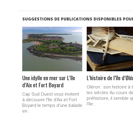
SUGGESTIONS DE PUBLICATIONS DISPONIBLES POUR
LIRE LA
LIRE LA
SUITE...
SUITE...
Une idylle en mer sur L’île
L’histoire de l’île d’Øl
d’Aix et Fort Boyard
Oléron : son histoire à 
les siècles Au cours de
Cap Sud Ouest vous invitent
préhistoire, il semble 
à découvrir l'île d'Aix et Fort
l’île...
Boyard le temps d'une balade
en...