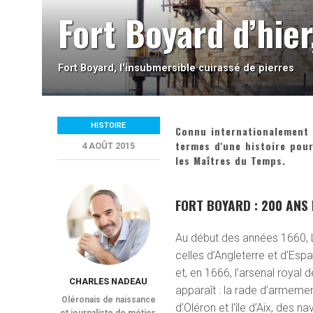
Fort Boyard d’hier
Fort Boyard, l'insubmersible cuirassé de pierres
HISTOIRE
Connu internationalement g
termes d'une histoire po
4 AOÛT 2015
les Maîtres du Temps.
FORT BOYARD : 200 ANS 
Au début des années 1660, L
celles d’Angleterre et d’Espa
et, en 1666, l’arsenal royal
CHARLES NADEAU
apparaît : la rade d’armemen
Oléronais de naissance
d’Oléron et l’île d’Aix, des