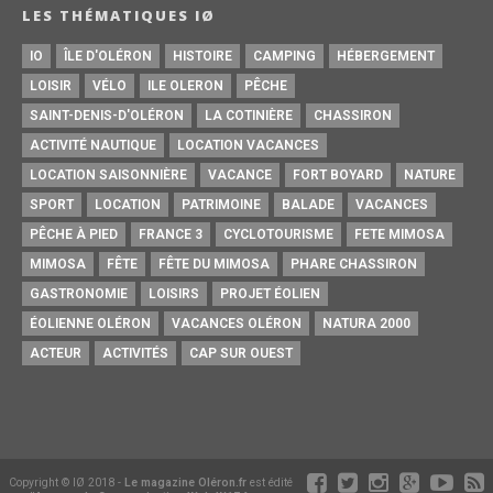
LES THÉMATIQUES IØ
IO
ÎLE D'OLÉRON
HISTOIRE
CAMPING
HÉBERGEMENT
LOISIR
VÉLO
ILE OLERON
PÊCHE
SAINT-DENIS-D'OLÉRON
LA COTINIÈRE
CHASSIRON
ACTIVITÉ NAUTIQUE
LOCATION VACANCES
LOCATION SAISONNIÈRE
VACANCE
FORT BOYARD
NATURE
SPORT
LOCATION
PATRIMOINE
BALADE
VACANCES
PÊCHE À PIED
FRANCE 3
CYCLOTOURISME
FETE MIMOSA
MIMOSA
FÊTE
FÊTE DU MIMOSA
PHARE CHASSIRON
GASTRONOMIE
LOISIRS
PROJET ÉOLIEN
ÉOLIENNE OLÉRON
VACANCES OLÉRON
NATURA 2000
ACTEUR
ACTIVITÉS
CAP SUR OUEST
Copyright © IØ 2018 -
Le magazine Oléron.fr
est édité