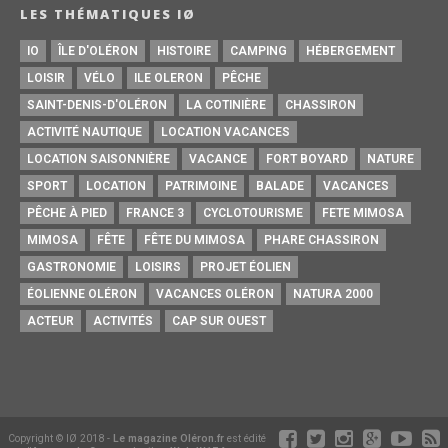
LES THÉMATIQUES IØ
IO
ÎLE D'OLÉRON
HISTOIRE
CAMPING
HÉBERGEMENT
LOISIR
VÉLO
ILE OLERON
PÊCHE
SAINT-DENIS-D'OLÉRON
LA COTINIÈRE
CHASSIRON
ACTIVITÉ NAUTIQUE
LOCATION VACANCES
LOCATION SAISONNIÈRE
VACANCE
FORT BOYARD
NATURE
SPORT
LOCATION
PATRIMOINE
BALADE
VACANCES
PÊCHE À PIED
FRANCE 3
CYCLOTOURISME
FETE MIMOSA
MIMOSA
FÊTE
FÊTE DU MIMOSA
PHARE CHASSIRON
GASTRONOMIE
LOISIRS
PROJET ÉOLIEN
ÉOLIENNE OLÉRON
VACANCES OLÉRON
NATURA 2000
ACTEUR
ACTIVITÉS
CAP SUR OUEST
Copyright © IØ 2018 -
Le magazine Oléron.fr
est édité