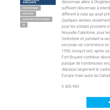
THÉMATIQUES
désormais alliée à l’Angleterr
SIMILAIRES
suffisent désormais à interdi
FORT BOYARD
différent à celui qui avait pr
HISTOIRE
Quelques années seulement a
HISTOIRE FORT BOYARD
IO
pour les soldats prussiens et
Nouvelle-Calédonie, pour les
l’entretenir et, pendant la 
seconde vie commence en 19
1990, lorsqu’il sert, après 
Fort Boyard contribue désorm
puisque de nombreuses excur
dépasse largement le cadre 
Europe mais aussi au Canad
5 405 993