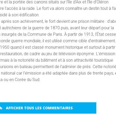
e et la portée des canons situés sur l’île d’Aix et l’île d’Oléron
re l’accès à la rade. Le fort va alors connaître un destin tout à fa
ésidé à son édification.
près son achèvement, le fort devient une prison militaire : d’ab
 autrichiens de la guerre de 1870 puis, avant leur départ pour la
 insurgés de la Commune de Paris. À partir de 1913, l’État cess
seconde guerre mondiale, il est utilisé comme cible d’entraînement
50 quand il est classé monument historique et surtout à partir
sa restauration, de cadre au jeu de télévision éponyme. L’émission
ais à la notoriété du bâtiment et à son attractivité touristique
sions en bateau permettent de l’admirer de près. Cette notori
national car l’émission a été adaptée dans plus de trente pays, 
a ou en Corée du Sud.
AFFICHER TOUS LES COMMENTAIRES