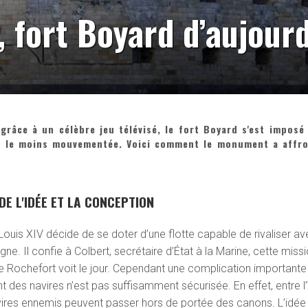
, fort Boyard d’aujourd
râce à un célèbre jeu télévisé, le fort Boyard s'est imposé
ur le moins mouvementée. Voici comment le monument a affr
DE L'IDÉE ET LA CONCEPTION
ouis XIV décide de se doter d’une flotte capable de rivaliser av
gne. Il confie à Colbert, secrétaire d’État à la Marine, cette miss
 de Rochefort voit le jour. Cependant une complication importante
t des navires n’est pas suffisamment sécurisée. En effet, entre l’
 navires ennemis peuvent passer hors de portée des canons. L’idée