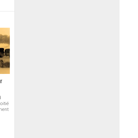
ur
d
oitié
ment