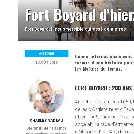
Fort Boyard d’hier
Fort Boyard, l'insubmersible cuirassé de pierres
HISTOIRE
Connu internationalement g
termes d'une histoire po
4 AOÛT 2015
les Maîtres du Temps.
FORT BOYARD : 200 ANS 
Au début des années 1660, L
celles d’Angleterre et d’Espa
et, en 1666, l’arsenal royal
CHARLES NADEAU
apparaît : la rade d’armemen
Oléronais de naissance
d’Oléron et l’île d’Aix, des