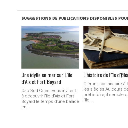
SUGGESTIONS DE PUBLICATIONS DISPONIBLES POUR
LIRE LA
LIRE LA
SUITE...
SUITE...
Une idylle en mer sur L’île
L’histoire de l’île d’Øl
d’Aix et Fort Boyard
Oléron : son histoire à 
les siècles Au cours de
Cap Sud Ouest vous invitent
préhistoire, il semble 
à découvrir l'île d'Aix et Fort
l’île...
Boyard le temps d'une balade
en...