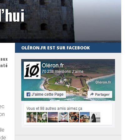
’hui
OLÉRON.FR EST SUR FACEBOOK
 aux
onté
ec
ion
île
 de