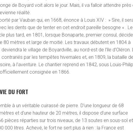
longe de Boyard voit alors le jour. Mais, il va falloir attendre près
evienne réalité.
orté par Vauban qui, en 1668, énonce à Louis XIV : » Sire, il sera
 avec les dents que de tenter en cet endroit pareille besogne « . Le
ècle plus tard, en 1801, lorsque Bonaparte, premier consul, décide
de 80 mètres et large de moitié. Les travaux débutent en 1804 à
deviendra le village de Boyardville, au nord-est de l’île d’Oléron.
contrariés par les tempêtes hivernales et, en 1809, la bataille d
visoire, à l’aventure. Le chantier reprend en 1842, sous Louis-Phili
st officiellement consignée en 1866.
 VIE DU FORT
mble à un véritable cuirassé de pierre. D’une longueur de 68
mètres et d’une hauteur de 20 mètres, il dispose d’une surface
pièces réparties sur trois niveaux, de 13 soutes en sous-sol e
 000 litres. Achevé, le fort ne sert plus à rien : la France est