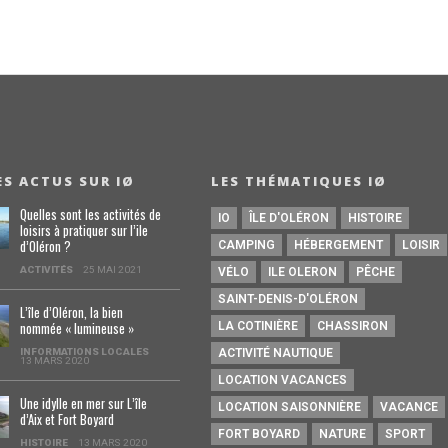
ES ACTUS SUR IØ
LES THÉMATIQUES IØ
Quelles sont les activités de
IO
ÎLE D'OLÉRON
HISTOIRE
loisirs à pratiquer sur l’ile
d’Oléron ?
CAMPING
HÉBERGEMENT
LOISIR
ACTIVITÉS
25 MAI 2021
VÉLO
ILE OLERON
PÊCHE
SAINT-DENIS-D'OLÉRON
L’île d’Oléron, la bien
nommée « lumineuse »
LA COTINIÈRE
CHASSIRON
INFORMATIONS LOCALES
ACTIVITÉ NAUTIQUE
13 MARS 2020
LOCATION VACANCES
Une idylle en mer sur L’île
LOCATION SAISONNIÈRE
VACANCE
d’Aix et Fort Boyard
FORT BOYARD
NATURE
SPORT
HISTOIRE
13 MARS 2020