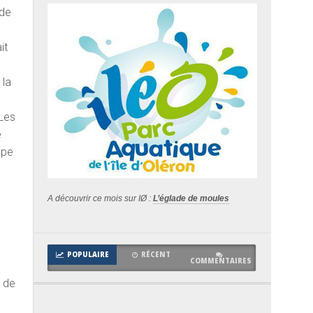
 de
it
 la
 Les
e
ppe
A découvrir ce mois sur IØ :
L’églade de moules
POPULAIRE
RÉCENT
COMMENTAIRES
t de