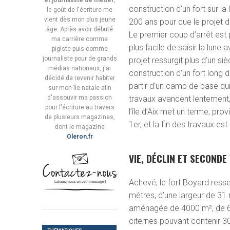
et journaliste de métier
,
construction d’un fort sur la 
le goût de l'écriture me
vient dès mon plus jeune
200 ans pour que le projet d
âge. Après avoir débuté
Le premier coup d’arrêt est p
ma carrière comme
plus facile de saisir la lune
pigiste puis comme
journaliste pour de grands
projet ressurgit plus d’un si
médias nationaux, j'ai
construction d’un fort long 
décidé de revenir habiter
partir d’un camp de base qui 
sur mon île natale afin
d'assouvir ma passion
travaux avancent lentement, 
pour l'écriture au travers
l’île d’Aix met un terme, pro
de plusieurs magazines,
1
er
, et la fin des travaux e
dont le magazine
Oleron.fr
VIE, DÉCLIN ET SECONDE
Achevé, le fort Boyard resse
mètres, d’une largeur de 31 
aménagée de 4000 m², de 66 
citernes pouvant contenir 300