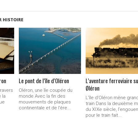
 HISTOIRE
LIRE LA
LIRE LA
SUITE...
SUITE...
éron
Le pont de l’île d’Oléron
L’aventure ferroviaire s
Øléron
travers
Oléron, une île coupée du
 la
monde Avec la fin des
L’île d’Oléron mène gran
que
mouvements de plaques
train Dans la deuxième m
continentale et de l’ère...
du XIXe siècle, l’engoue
pour le train fait...