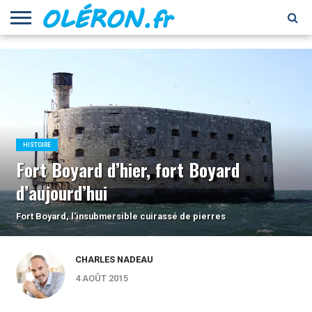
LOISIRS
CULTURE
PATRIMOINE
ECONOMIE
ENVIRONNEMENT
ECOLOGIE
NATURE
GASTRONOMIE
RECETTES
VINS ET
HISTOIRE
IMMOBILIER
INSOLITE
ACTIVITÉS
NAUTISME
PEOPLE
SANTÉ
BIEN-
SHOPPING
SPORTS
TOURISME
VISITE
CULTUREL
DE
SPIRITUEUX
ÊTRE
FORT
CUISINE
BOYARD
HISTOIRE
Fort Boyard d’hier, fort Boyard
d’aujourd’hui
Fort Boyard, l'insubmersible cuirassé de pierres
CHARLES NADEAU
4 AOÛT 2015