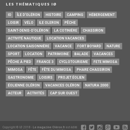
LES THÉMATIQUES IØ
IO
ÎLE D'OLÉRON
HISTOIRE
CAMPING
HÉBERGEMENT
LOISIR
VÉLO
ILE OLERON
PÊCHE
SAINT-DENIS-D'OLÉRON
LA COTINIÈRE
CHASSIRON
ACTIVITÉ NAUTIQUE
LOCATION VACANCES
LOCATION SAISONNIÈRE
VACANCE
FORT BOYARD
NATURE
SPORT
LOCATION
PATRIMOINE
BALADE
VACANCES
PÊCHE À PIED
FRANCE 3
CYCLOTOURISME
FETE MIMOSA
MIMOSA
FÊTE
FÊTE DU MIMOSA
PHARE CHASSIRON
GASTRONOMIE
LOISIRS
PROJET ÉOLIEN
ÉOLIENNE OLÉRON
VACANCES OLÉRON
NATURA 2000
ACTEUR
ACTIVITÉS
CAP SUR OUEST
Copyright © IØ 2018 -
Le magazine Oléron.fr
est édité