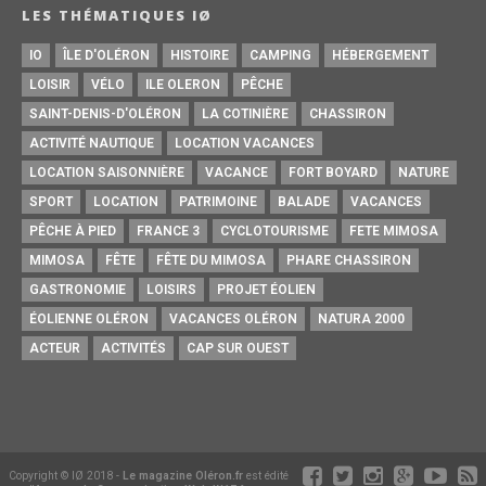
LES THÉMATIQUES IØ
IO
ÎLE D'OLÉRON
HISTOIRE
CAMPING
HÉBERGEMENT
LOISIR
VÉLO
ILE OLERON
PÊCHE
SAINT-DENIS-D'OLÉRON
LA COTINIÈRE
CHASSIRON
ACTIVITÉ NAUTIQUE
LOCATION VACANCES
LOCATION SAISONNIÈRE
VACANCE
FORT BOYARD
NATURE
SPORT
LOCATION
PATRIMOINE
BALADE
VACANCES
PÊCHE À PIED
FRANCE 3
CYCLOTOURISME
FETE MIMOSA
MIMOSA
FÊTE
FÊTE DU MIMOSA
PHARE CHASSIRON
GASTRONOMIE
LOISIRS
PROJET ÉOLIEN
ÉOLIENNE OLÉRON
VACANCES OLÉRON
NATURA 2000
ACTEUR
ACTIVITÉS
CAP SUR OUEST
Copyright © IØ 2018 -
Le magazine Oléron.fr
est édité