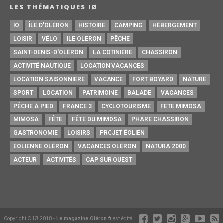
LES THÉMATIQUES IØ
IO
ÎLE D'OLÉRON
HISTOIRE
CAMPING
HÉBERGEMENT
LOISIR
VÉLO
ILE OLERON
PÊCHE
SAINT-DENIS-D'OLÉRON
LA COTINIÈRE
CHASSIRON
ACTIVITÉ NAUTIQUE
LOCATION VACANCES
LOCATION SAISONNIÈRE
VACANCE
FORT BOYARD
NATURE
SPORT
LOCATION
PATRIMOINE
BALADE
VACANCES
PÊCHE À PIED
FRANCE 3
CYCLOTOURISME
FETE MIMOSA
MIMOSA
FÊTE
FÊTE DU MIMOSA
PHARE CHASSIRON
GASTRONOMIE
LOISIRS
PROJET ÉOLIEN
ÉOLIENNE OLÉRON
VACANCES OLÉRON
NATURA 2000
ACTEUR
ACTIVITÉS
CAP SUR OUEST
Copyright © IØ 2018 -
Le magazine Oléron.fr
est édité