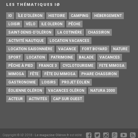
LES THÉMATIQUES IØ
IO
ÎLE D'OLÉRON
HISTOIRE
CAMPING
HÉBERGEMENT
LOISIR
VÉLO
ILE OLERON
PÊCHE
SAINT-DENIS-D'OLÉRON
LA COTINIÈRE
CHASSIRON
ACTIVITÉ NAUTIQUE
LOCATION VACANCES
LOCATION SAISONNIÈRE
VACANCE
FORT BOYARD
NATURE
SPORT
LOCATION
PATRIMOINE
BALADE
VACANCES
PÊCHE À PIED
FRANCE 3
CYCLOTOURISME
FETE MIMOSA
MIMOSA
FÊTE
FÊTE DU MIMOSA
PHARE CHASSIRON
GASTRONOMIE
LOISIRS
PROJET ÉOLIEN
ÉOLIENNE OLÉRON
VACANCES OLÉRON
NATURA 2000
ACTEUR
ACTIVITÉS
CAP SUR OUEST
Copyright © IØ 2018 -
Le magazine Oléron.fr
est édité