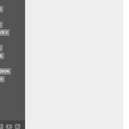
E
E
CE 3
A
E
ÉRON
ÉS