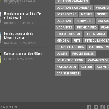
INFORMATIONS LOCALES
LOCATION VACANCES
13 MARS 2020
LOCATION SAISONNIÈRE
VACANC
Une idylle en mer sur L’île d’Aix
FORT BOYARD
NATURE
SPORT
et Fort Boyard
LOCATION
PATRIMOINE
BALAD
HISTOIRE
13 MARS 2020
VACANCES
PÊCHE À PIED
FRAN
Les plus beaux spots de
CYCLOTOURISME
FETE MIMOSA
Kitesurf à Oléron
MIMOSA
FÊTE
FÊTE DU MIMOS
NAUTISME
13 MARS 2020
PHARE CHASSIRON
GASTRONOMI
Cyclotourisme sur l’île-d’0léron
LOISIRS
PROJET ÉOLIEN
LOISIRS
12 MARS 2020
ÉOLIENNE OLÉRON
VACANCES OL
NATURA 2000
ACTEUR
ACTIVIT
CAP SUR OUEST
on Web W17.fr