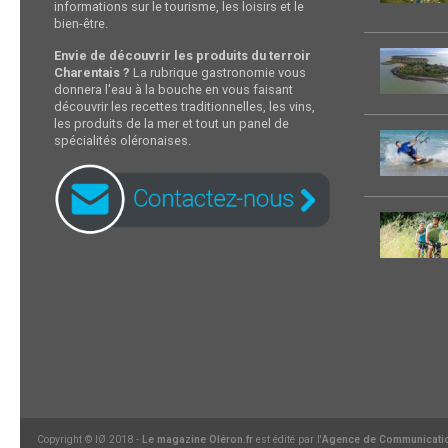
informations sur le tourisme, les loisirs et le
bien-être.
Envie de découvrir les produits du terroir
Charentais ?
La rubrique gastronomie vous
donnera l'eau à la bouche en vous faisant
découvrir les recettes traditionnelles, les vins,
les produits de la mer et tout un panel de
spécialités oléronaises.
Copyright © IØ 2018 -
Le magazine Oléron.fr
est édité par l'
Agence de Communicati