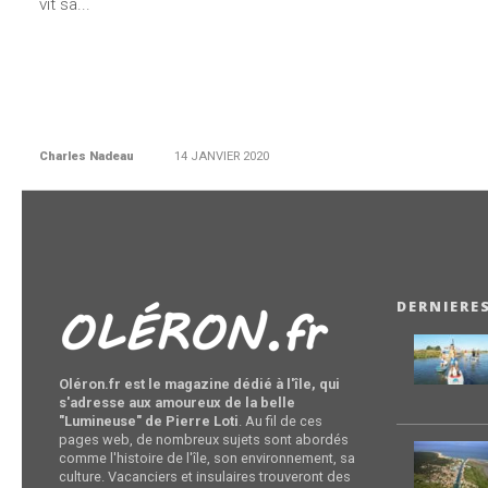
vit sa...
Charles Nadeau
14 JANVIER 2020
DERNIERE
Oléron.fr est le magazine dédié à l'île, qui
s'adresse aux amoureux de la belle
"Lumineuse" de Pierre Loti
. Au fil de ces
pages web, de nombreux sujets sont abordés
comme l'histoire de l'île, son environnement, sa
culture. Vacanciers et insulaires trouveront des