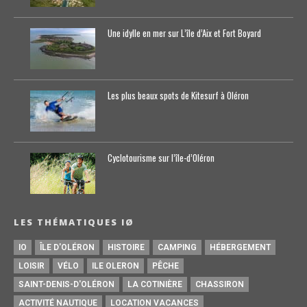
Une idylle en mer sur L’île d’Aix et Fort Boyard
Les plus beaux spots de Kitesurf à Oléron
Cyclotourisme sur l’île-d’0léron
LES THÉMATIQUES IØ
IO
ÎLE D'OLÉRON
HISTOIRE
CAMPING
HÉBERGEMENT
LOISIR
VÉLO
ILE OLERON
PÊCHE
SAINT-DENIS-D'OLÉRON
LA COTINIÈRE
CHASSIRON
ACTIVITÉ NAUTIQUE
LOCATION VACANCES