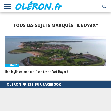
LOISIRS
CULTURE
PATRIMOINE
ECONOMIE
ENVIRONNEMENT
ECOLOGIE
NATURE
GASTRONOMIE
RECETTES
VINS ET
HISTOIRE
IMMOBILIER
INSOLITE
ACTIVITÉS
NAUTISME
PEOPLE
SANTÉ
BIEN-
SHOPPING
SPORTS
TOURISME
VISITE
TOUS LES SUJETS MARQUÉS "ILE D’AIX"
CULTUREL
DE
SPIRITUEUX
ÊTRE
FORT
CUISINE
BOYARD
HISTOIRE
Une idylle en mer sur L’île d’Aix et Fort Boyard
OLÉRON.FR EST SUR FACEBOOK