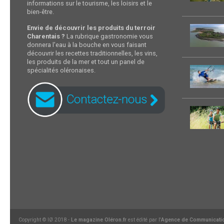
informations sur le tourisme, les loisirs et le
bien-être.
Envie de découvrir les produits du terroir
Charentais ?
La rubrique gastronomie vous
donnera l'eau à la bouche en vous faisant
découvrir les recettes traditionnelles, les vins,
les produits de la mer et tout un panel de
spécialités oléronaises.
Copyright © IØ 2018 -
Le magazine Oléron.fr
est édité par l'
Agence de Communicati