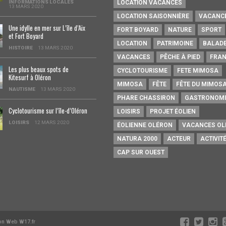
INFORMATIONS LOCALES
LOCATION VACANCES
13 MARS 2020
LOCATION SAISONNIÈRE
VACANC
Une idylle en mer sur L’île d’Aix
FORT BOYARD
NATURE
SPORT
et Fort Boyard
LOCATION
PATRIMOINE
BALAD
HISTOIRE
13 MARS 2020
VACANCES
PÊCHE À PIED
FRAN
Les plus beaux spots de
CYCLOTOURISME
FETE MIMOSA
Kitesurf à Oléron
MIMOSA
FÊTE
FÊTE DU MIMOS
NAUTISME
13 MARS 2020
PHARE CHASSIRON
GASTRONOMI
Cyclotourisme sur l’île-d’0léron
LOISIRS
PROJET ÉOLIEN
LOISIRS
12 MARS 2020
ÉOLIENNE OLÉRON
VACANCES OL
NATURA 2000
ACTEUR
ACTIVIT
CAP SUR OUEST
on Web W17.fr