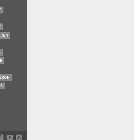
E
E
CE 3
A
E
ÉRON
ÉS