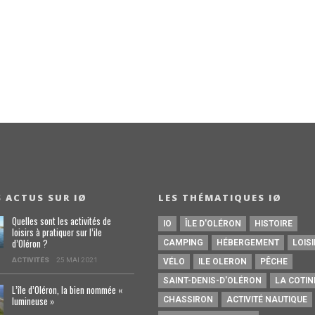
S ACTUS SUR IØ
LES THÉMATIQUES IØ
Quelles sont les activités de
IO
ÎLE D'OLÉRON
HISTOIRE
loisirs à pratiquer sur l’ile
d’Oléron ?
CAMPING
HÉBERGEMENT
LOIS
ACTIVITÉS
25 MAI 2021
VÉLO
ILE OLERON
PÊCHE
SAINT-DENIS-D'OLÉRON
LA COTIN
L’île d’Oléron, la bien nommée «
lumineuse »
CHASSIRON
ACTIVITÉ NAUTIQUE