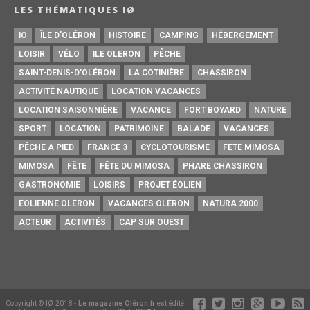
LES THÉMATIQUES IØ
IO
ÎLE D'OLÉRON
HISTOIRE
CAMPING
HÉBERGEMENT
LOISIR
VÉLO
ILE OLERON
PÊCHE
SAINT-DENIS-D'OLÉRON
LA COTINIÈRE
CHASSIRON
ACTIVITÉ NAUTIQUE
LOCATION VACANCES
LOCATION SAISONNIÈRE
VACANCE
FORT BOYARD
NATURE
SPORT
LOCATION
PATRIMOINE
BALADE
VACANCES
PÊCHE À PIED
FRANCE 3
CYCLOTOURISME
FETE MIMOSA
MIMOSA
FÊTE
FÊTE DU MIMOSA
PHARE CHASSIRON
GASTRONOMIE
LOISIRS
PROJET ÉOLIEN
ÉOLIENNE OLÉRON
VACANCES OLÉRON
NATURA 2000
ACTEUR
ACTIVITÉS
CAP SUR OUEST
Copyright © IØ 2018 -
Le magazine Oléron.fr
est édité